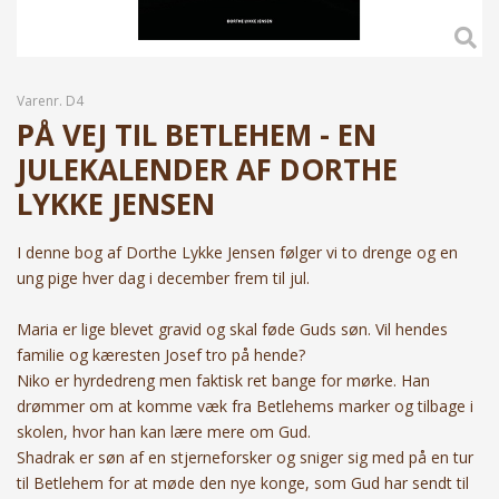
Varenr.
D4
PÅ VEJ TIL BETLEHEM - EN
JULEKALENDER AF DORTHE
LYKKE JENSEN
I denne bog af Dorthe Lykke Jensen følger vi to drenge og en
ung pige hver dag i december frem til jul.
Maria er lige blevet gravid og skal føde Guds søn. Vil hendes
familie og kæresten Josef tro på hende?
Niko er hyrdedreng men faktisk ret bange for mørke. Han
drømmer om at komme væk fra Betlehems marker og tilbage i
skolen, hvor han kan lære mere om Gud.
Shadrak er søn af en stjerneforsker og sniger sig med på en tur
til Betlehem for at møde den nye konge, som Gud har sendt til