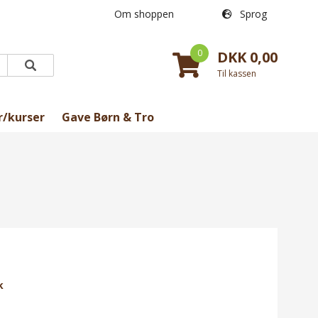
Om shoppen
Sprog
0
DKK 0,00
Til kassen
r/kurser
Gave Børn & Tro
k