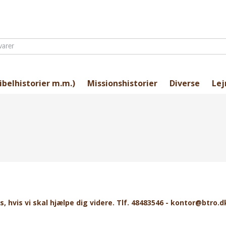
ibelhistorier m.m.)
Missionshistorier
Diverse
Lej
os, hvis vi skal hjælpe dig videre. Tlf. 48483546 - kontor@btro.d