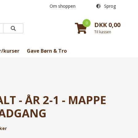
Om shoppen
Sprog
0
DKK 0,00
Til kassen
r/kurser
Gave Børn & Tro
LT - ÅR 2-1 - MAPPE
EADGANG
ker