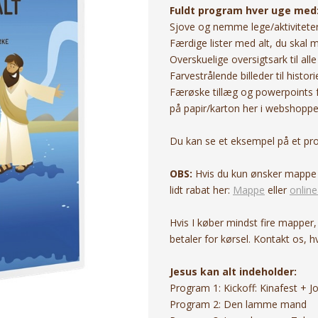
Fuldt program hver uge med
Sjove og nemme lege/aktiviteter,
Færdige lister med alt, du skal 
Overskuelige oversigtsark til all
Farvestrålende billeder til hist
Færøske tillæg og powerpoints fø
på papir/karton her i webshoppe
Du kan se et eksempel på et pr
OBS:
Hvis du kun ønsker mappe e
lidt rabat her:
Mappe
eller
onlin
Hvis I køber mindst fire mapper,
betaler for kørsel. Kontakt os, hv
Jesus kan alt indeholder:
Program 1: Kickoff: Kinafest + 
Program 2: Den lamme mand