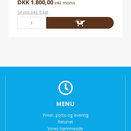
DKK 1.800,00
inkl. moms
Se pris inkl. fragt
MENU
Priser, porto og levering
Returret
Vores hjemmeside