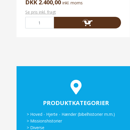
DKK 2.400,00
inkl. moms
Se pris inkl. fragt
PRODUKTKATEGORIER
>
Hoved - Hjerte - Hænder (bibelhistorier m.m.)
>
Missionshistorier
>
Diverse