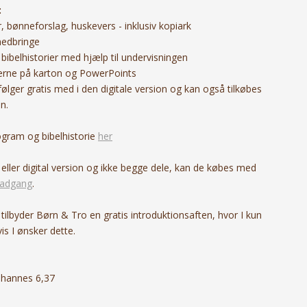
:
 bønneforslag, huskevers - inklusiv kopiark
medbringe
e bibelhistorier med hjælp til undervisningen
orierne på karton og PowerPoints
lger gratis med i den digitale version og kan også tilkøbes
n.
ogram og bibelhistorie
her
ller digital version og ikke begge dele, kan de købes med
eadgang
.
 tilbyder Børn & Tro en gratis introduktionsaften, hvor I kun
is I ønsker dette.
Johannes 6,37