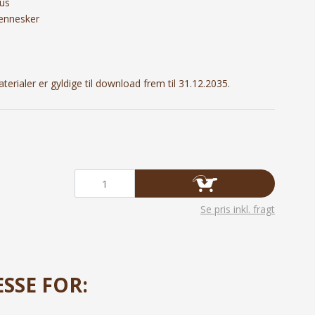
us
mennesker
aterialer er gyldige til download frem til 31.12.2035.
Se pris inkl. fragt
SSE FOR: