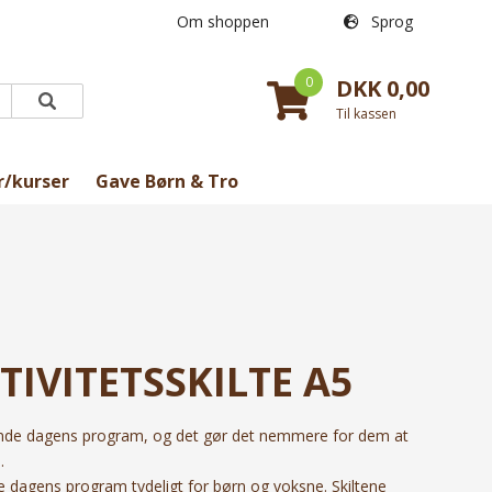
Om shoppen
Sprog
0
DKK 0,00
Til kassen
r/kurser
Gave Børn & Tro
IVITETSSKILTE A5
ende dagens program, og det gør det nemmere for dem at
.
øre dagens program tydeligt for børn og voksne. Skiltene