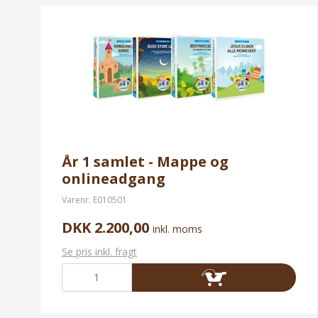
År 1 samlet - Mappe og
onlineadgang
Varenr.
E010501
DKK 2.200,00
inkl. moms
Se pris inkl. fragt