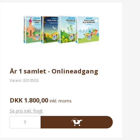
År 1 samlet - Onlineadgang
Varenr.
E010503
DKK 1.800,00
inkl. moms
Se pris inkl. fragt