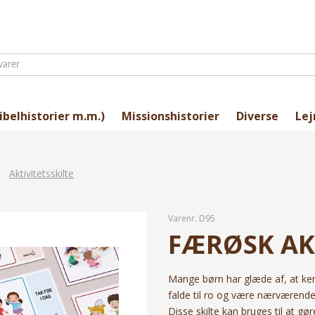
ibelhistorier m.m.)
Missionshistorier
Diverse
Lej
>
Aktivitetsskilte
Varenr.
D95
FÆRØSK AKT
Mange børn har glæde af, at k
falde til ro og være nærværende
Disse skilte kan bruges til at g