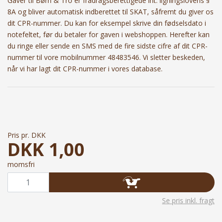
Gaver til Børn & Tro er fradragsberettigede iht. ligningslovens §
8A og bliver automatisk indberettet til SKAT, såfremt du giver os
dit CPR-nummer. Du kan for eksempel
skrive din fødselsdato i 
notefeltet, før du betaler for gaven i webshoppen. Herefter kan 
du ringe eller sende en SMS med de fire sidste cifre af dit CPR-
nummer til vore mobilnummer 48483546. Vi sletter beskeden, 
når vi har lagt dit CPR-nummer i vores database.
Pris pr. DKK
DKK
1,00
momsfri
Se pris inkl. fragt